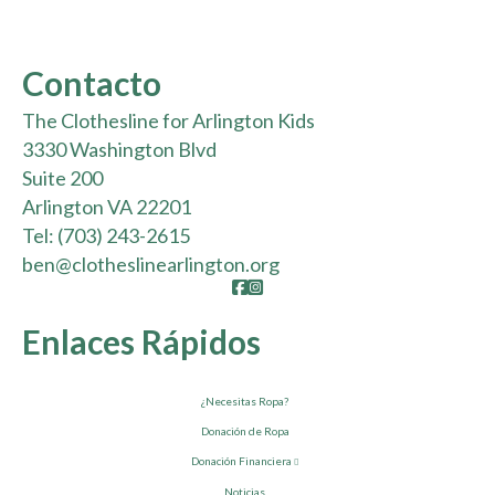
Contacto
The Clothesline for Arlington Kids
3330 Washington Blvd
Suite 200
Arlington VA 22201
Tel:
(703) 243-2615
ben@clotheslinearlington.org
Facebook
Instagram
Enlaces Rápidos
¿Necesitas Ropa?
Donación de Ropa
Donación Financiera
Noticias