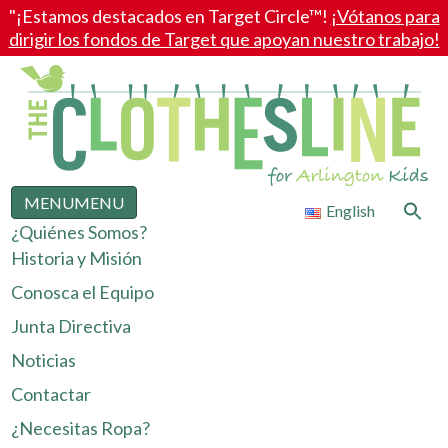
"¡Estamos destacados en Target Circle™!
¡Vótanos para
dirigir los fondos de Target que apoyan nuestro trabajo!
MENU
MENU
Search
English
for:
¿Quiénes Somos?
Search Button
Historia y Misión
Conosca el Equipo
Junta Directiva
Noticias
Contactar
¿Necesitas Ropa?