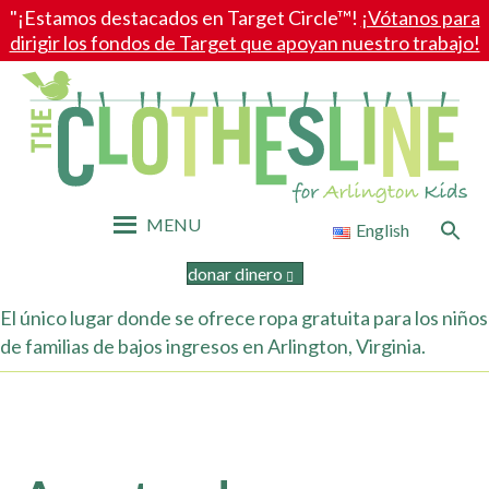
"¡Estamos destacados en Target Circle™!
¡Vótanos para
dirigir los fondos de Target que apoyan nuestro trabajo!
MENU
Search
English
for:
Search Button
donar dinero
El
ú
nico lugar donde se ofrece ropa gratuita
para
los niños
de familias de bajos ingresos en Arlington, Virginia.