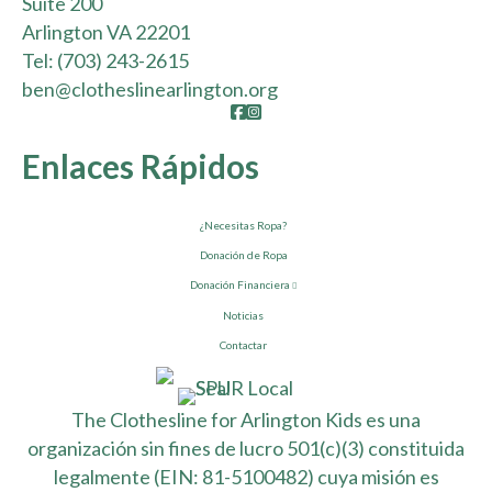
Suite 200
Arlington VA 22201
Tel:
(703) 243-2615
ben@clotheslinearlington.org
Facebook
Instagram
Enlaces Rápidos
¿Necesitas Ropa?
Donación de Ropa
Donación Financiera
Noticias
Contactar
The Clothesline for Arlington Kids es una
organización sin fines de lucro 501(c)(3) constituida
legalmente (EIN: 81-5100482) cuya misión es